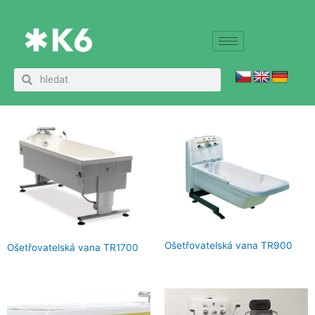
Přeskočit
na
obsah
Domů
Produkty
Vybavení koupelen
Ošetřovatelské vany
Search
Search
Ošetřovatelské vany
Ošetřovatelská vana TR900
Ošetřovatelská vana TR1700