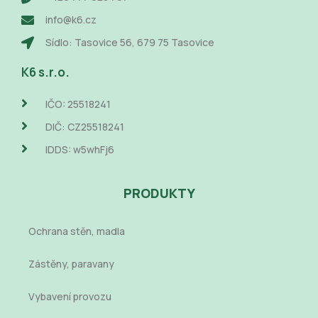
info@k6.cz
Sídlo: Tasovice 56, 679 75 Tasovice
K6 s.r.o.
IČO: 25518241
DIČ: CZ25518241
IDDS: w5whFj6
PRODUKTY
Ochrana stěn, madla
Zástěny, paravany
Vybavení provozu