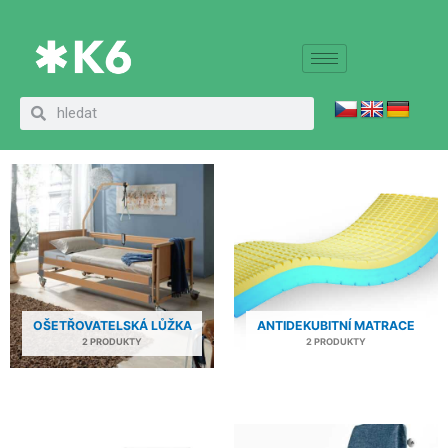
Přeskočit
na
obsah
Domů
Produkty
Vybavení pokojů
Search
Search
Vybavení pokojů
OŠETŘOVATELSKÁ LŮŽKA
ANTIDEKUBITNÍ MATRACE
2 PRODUKTY
2 PRODUKTY