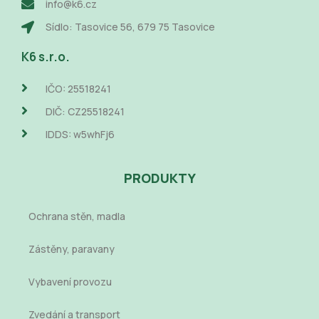
info@k6.cz
Sídlo: Tasovice 56, 679 75 Tasovice
K6 s.r.o.
IČO: 25518241
DIČ: CZ25518241
IDDS: w5whFj6
PRODUKTY
Ochrana stěn, madla
Zástěny, paravany
Vybavení provozu
Zvedání a transport