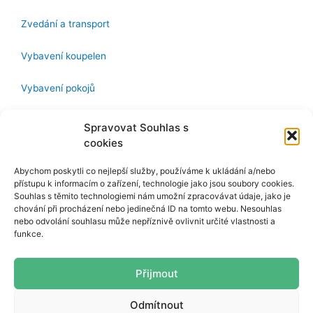
Zvedání a transport
Vybavení koupelen
Vybavení pokojů
kontaktujte nás
Spravovat Souhlas s
cookies
Name
Abychom poskytli co nejlepší služby, používáme k ukládání a/nebo
Email
přístupu k informacím o zařízení, technologie jako jsou soubory cookies.
Souhlas s těmito technologiemi nám umožní zpracovávat údaje, jako je
chování při procházení nebo jedinečná ID na tomto webu. Nesouhlas
Message
nebo odvolání souhlasu může nepříznivě ovlivnit určité vlastnosti a
funkce.
Přijmout
Odesláním souhlasím se zpracováním osobních údajů.
Odeslat
Odmítnout