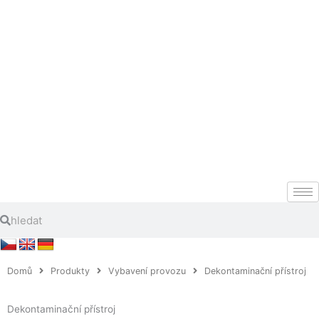
Přeskočit
na
obsah
Search
Search
Domů
Produkty
Vybavení provozu
Dekontaminační přístroj
Dekontaminační přístroj