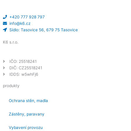
+420 777 928 797
info@k6.cz
Sídlo: Tasovice 56, 679 75 Tasovice
K6 s.r.o.
IČO: 25518241
DIČ: CZ25518241
IDDS: w5whFj6
produkty
Ochrana stěn, madla
Zástěny, paravany
Vybavení provozu