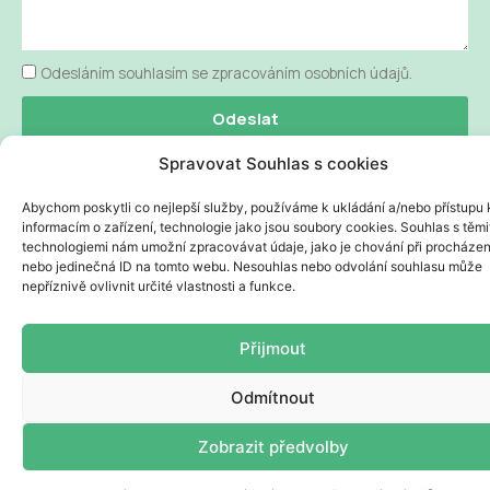
Odesláním souhlasím se zpracováním osobních údajů.
Odeslat
Spravovat Souhlas s cookies
Copyright © 2023 | Powered by
Big Flow Production |
Zásady
Abychom poskytli co nejlepší služby, používáme k ukládání a/nebo přístupu 
informacím o zařízení, technologie jako jsou soubory cookies. Souhlas s těmi
zpracování osobních údajů
technologiemi nám umožní zpracovávat údaje, jako je chování při procházen
nebo jedinečná ID na tomto webu. Nesouhlas nebo odvolání souhlasu může
nepříznivě ovlivnit určité vlastnosti a funkce.
Přijmout
Odmítnout
Zobrazit předvolby