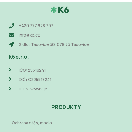
+420 777 928 797
info@k6.cz
Sídlo: Tasovice 56, 679 75 Tasovice
K6 s.r.o.
IČO: 25518241
DIČ: CZ25518241
IDDS: w5whFj6
PRODUKTY
Ochrana stěn, madla