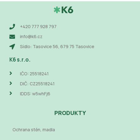
+420 777 928 797
info@k6.cz
Sídlo: Tasovice 56, 679 75 Tasovice
K6 s.r.o.
IČO: 25518241
DIČ: CZ25518241
IDDS: w5whFj6
PRODUKTY
Ochrana stěn, madla