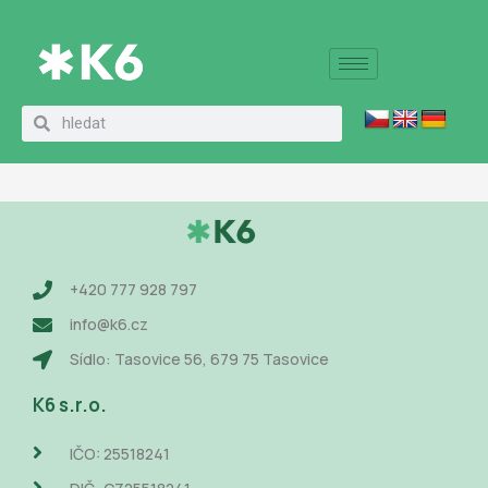
Přeskočit
na
obsah
Search
Search
+420 777 928 797
info@k6.cz
Sídlo: Tasovice 56, 679 75 Tasovice
K6 s.r.o.
IČO: 25518241