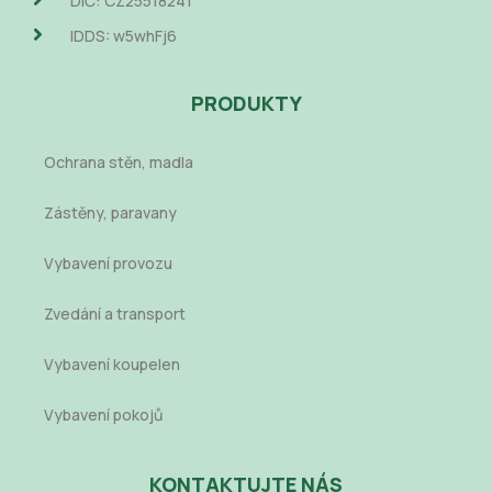
DIČ: CZ25518241
IDDS: w5whFj6
PRODUKTY
Ochrana stěn, madla
Zástěny, paravany
Vybavení provozu
Zvedání a transport
Vybavení koupelen
Vybavení pokojů
KONTAKTUJTE NÁS