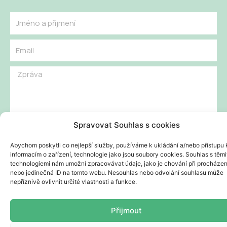
Name
Email
Message
Odesláním souhlasím se zpracováním osobních údajů.
Spravovat Souhlas s cookies
Odeslat
Abychom poskytli co nejlepší služby, používáme k ukládání a/nebo přístupu 
informacím o zařízení, technologie jako jsou soubory cookies. Souhlas s těmi
technologiemi nám umožní zpracovávat údaje, jako je chování při procházen
nebo jedinečná ID na tomto webu. Nesouhlas nebo odvolání souhlasu může
nepříznivě ovlivnit určité vlastnosti a funkce.
Copyright © 2023 | Powered by
Big Flow Production |
Zásady
zpracování osobních údajů
Přijmout